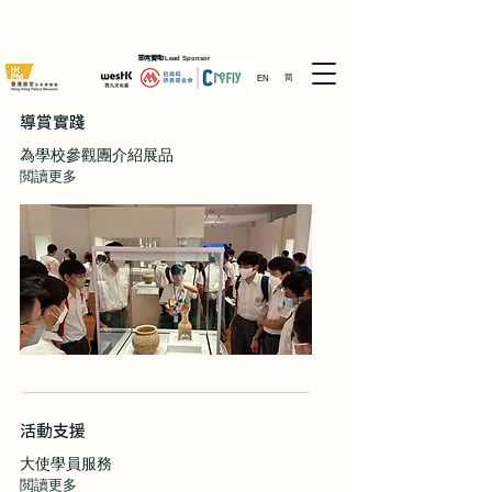
首席贊助
Lead Sponsor
简
EN
導賞實踐
為學校參觀團介紹展品
閲讀更多
活動支援
大使學員服務
閲讀更多