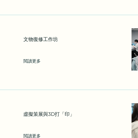
文物復修工作坊
閲讀更多
虛擬策展與3D打「印」
閲讀更多