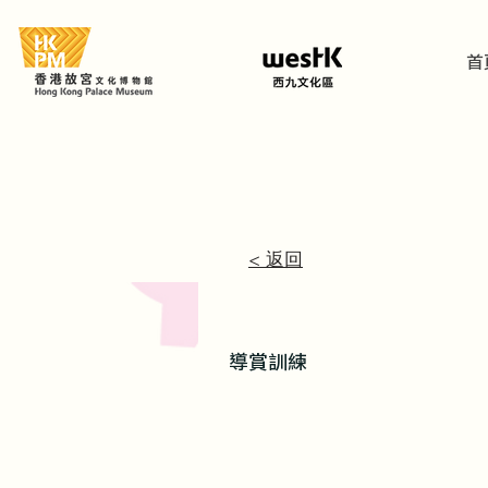
首
< 返回
導賞訓練